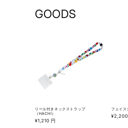
GOODS
リール付きネックストラップ
フェイスタ
（HACHI）
通
¥2,20
通
¥1,210 円
常
常