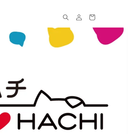
ロ
カ
グ
ー
イ
ト
ン