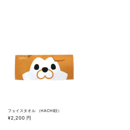
フェイスタオル （HACHI顔）
通
¥2,200 円
常