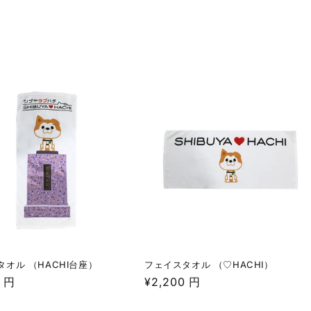
オル （HACHI台座）
フェイスタオル （♡HACHI）
0 円
通
¥2,200 円
常