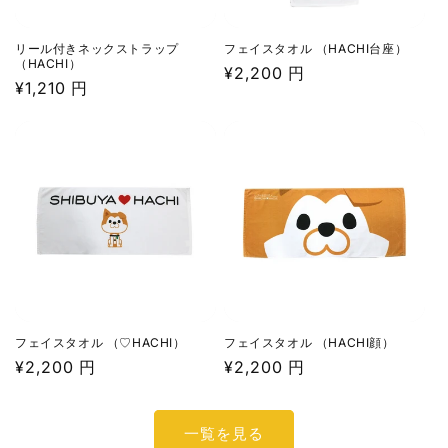
リール付きネックストラップ
フェイスタオル （HACHI台座）
（HACHI）
通
¥2,200 円
通
¥1,210 円
常
常
価
価
格
格
フェイスタオル （♡HACHI）
フェイスタオル （HACHI顔）
通
¥2,200 円
通
¥2,200 円
常
常
価
価
一覧を見る
格
格