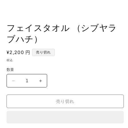
モ
ー
フェイスタオル （シブヤラ
ダ
ル
ブハチ）
で
メ
デ
通
¥2,200 円
売り切れ
ィ
常
ア
税込
(1)
価
を
数量
格
開
く
フ
フ
ェ
ェ
イ
イ
売り切れ
ス
ス
タ
タ
オ
オ
ル
ル