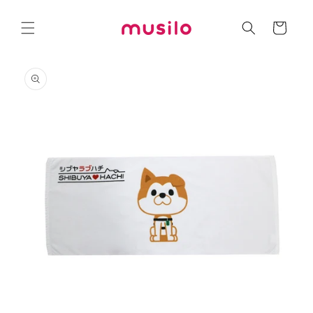
コンテ
カ
ンツに
進む
ー
ト
商品情
報にス
キップ