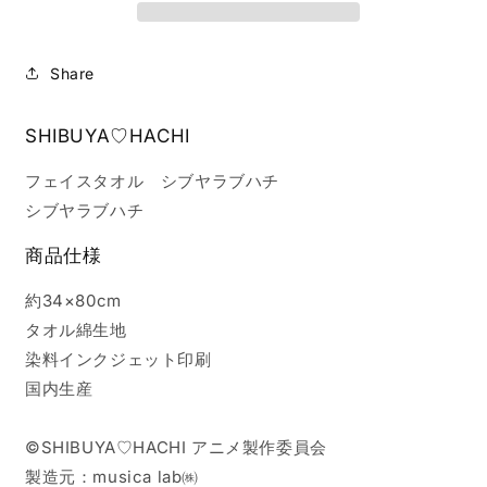
（シ
（シ
ブ
ブ
ヤ
ヤ
Share
ラ
ラ
ブ
ブ
SHIBUYA♡HACHI
ハ
ハ
チ）
チ）
フェイスタオル シブヤラブハチ
の
の
シブヤラブハチ
数
数
量
量
商品仕様
を
を
約34×80cm
減
増
ら
や
タオル綿生地
す
す
染料インクジェット印刷
国内生産
©SHIBUYA♡HACHI アニメ製作委員会
製造元：musica lab㈱