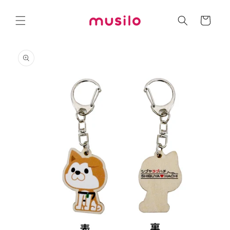
コンテ
カ
ンツに
進む
ー
ト
商品情
報にス
キップ