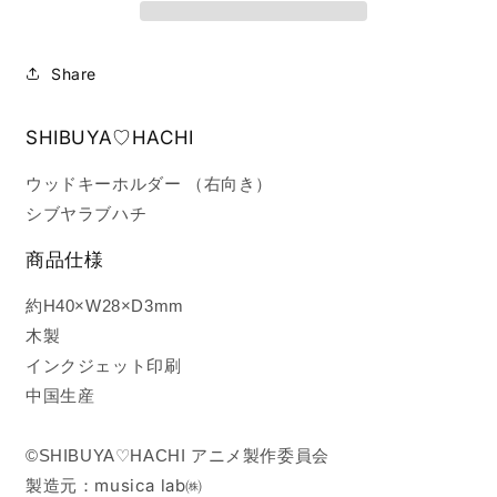
ダ
ダ
ー
ー
（HACHI
（HACHI
Share
右
右
向
向
SHIBUYA♡HACHI
き）
き）
の
の
ウッドキーホルダー （右向き）
数
数
シブヤラブハチ
量
量
を
を
商品仕様
減
増
ら
や
約H40×W28×D3mm
す
す
木製
インクジェット印刷
中国生産
©SHIBUYA♡HACHI
アニメ製作委員会
製造元：musica lab㈱