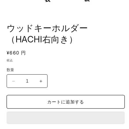
モ
ー
ウッドキーホルダー
ダ
ル
（HACHI右向き）
で
メ
デ
通
¥660 円
ィ
常
ア
税込
(1)
価
を
数量
格
開
く
ウ
ウ
ッ
ッ
ド
ド
カートに追加する
キ
キ
ー
ー
ホ
ホ
ル
ル